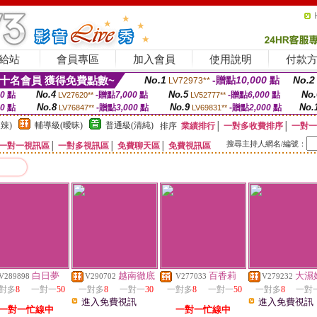
給站
會員專區
加入會員
使用說明
付款
十名會員 獲得免費點數~
No.1
-贈點
10,000
點
No.2
LV72973**
No.4
No.5
No.
00
點
-贈點
7,000
點
-贈點
6,000
點
LV27620**
LV52777**
No.8
No.9
No.
00
點
-贈點
3,000
點
-贈點
2,000
點
LV76847**
LV69831**
辣)
輔導級(曖昧)
普通級(清純)
排序
業績排行
│
一對多收費排序
│
一對一
搜尋主持人網名/編號：
一對一視訊區
│
一對多視訊區
│
免費聊天區
│
免費視訊區
白日夢
越南徹底
百香莉
大濕
V289898
V290702
V277033
V279232
對多
8
一對一
50
一對多
8
一對一
30
一對多
8
一對一
50
一對多
8
一對
進入免費視訊
進入免費視訊
一對一忙線中
一對一忙線中