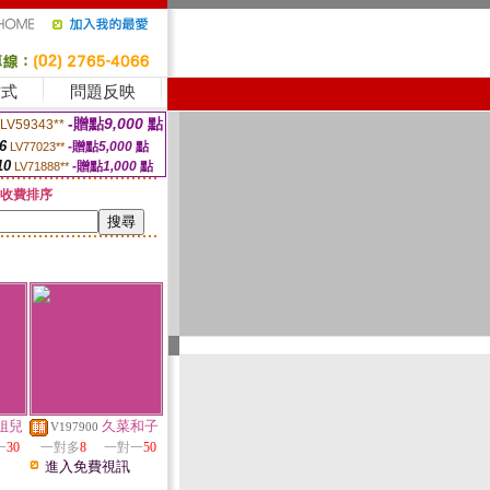
方式
問題反映
-贈點
9,000
點
LV59343**
6
-贈點
5,000
點
LV77023**
10
-贈點
1,000
點
LV71888**
收費排序
姐兒
久菜和子
V197900
一
30
一對多
8
一對一
50
進入免費視訊